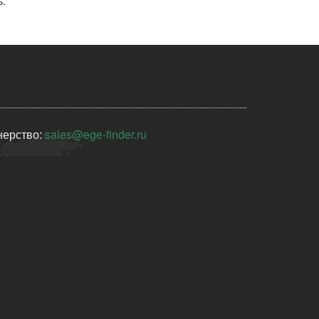
.
нерство:
sales@ege-finder.ru